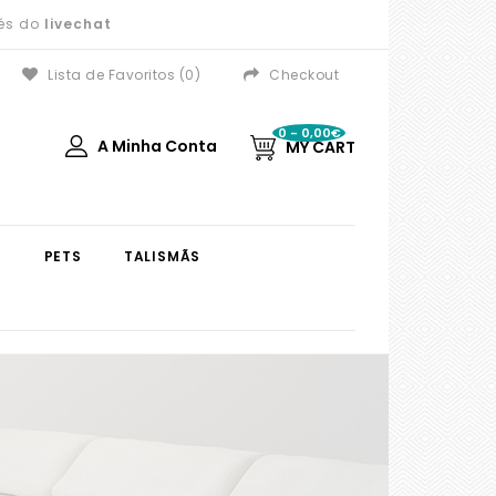
vés do
livechat
Lista de Favoritos (0)
Checkout
0 - 0,00€
A Minha Conta
MY CART
S
PETS
TALISMÃS