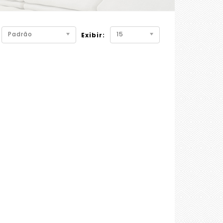
Padrão
15
Exibir: