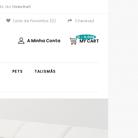
vés do
livechat
Lista de Favoritos (0)
Checkout
0 - 0,00€
A Minha Conta
MY CART
S
PETS
TALISMÃS