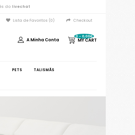
vés do
livechat
Lista de Favoritos (0)
Checkout
0 - 0,00€
A Minha Conta
MY CART
S
PETS
TALISMÃS