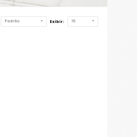
Padrão
15
Exibir: