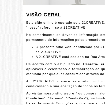
VISÃO GERAL
Este sítio online é operado pela 21CREATIVE
“nosso” referem-se à 21CREATIVE.
No comprimento do dever de informação em
permanente de informações pelos prestadores
O presente sítio web identificado por
21
da 21CRETIVE.
A 21CREATIVE está sediada na Rua Arm
De acordo com o estipulado no
Decreto-Lei
aplicáveis à celebração e formalização de 
efetuada por qualquer consumidor através do
A 21CREATIVE oferece este sítio, incluind
condicionado à sua aceitação de todos os term
Ao visitar nosso sítio web e / ou comprar a
Condições”, “Termos”, "Condições"), incluind
Estes
Termos & Condições
aplicam-se a todo