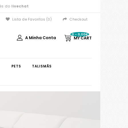
vés do
livechat
Lista de Favoritos (0)
Checkout
0 - 0,00€
A Minha Conta
MY CART
S
PETS
TALISMÃS