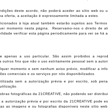
dições deste acordo, não poderá aceder ao sítio web ou us
 oferta, a aceitação é expressamente limitada a estes.
icionados à loja atual também estarão sujeitos aos Termo
er momento nesta página. Reservamo-nos o direito de atuali
lidade verificar esta página periodicamente para ver se há a
e apenas a uso particular. São assim proibidos a reprodu
outros fins que não o uso estritamente pessoal sem a autori
quer momento e sem nenhum aviso prévio, modificar a inform
ões comerciais e os serviços por nós disponibilizados.
ilizada sem a autorização prévia e por escrito, sob pena
tilização.
obras fotográficas da 21CREATIVE, não podendo ser distribuí
 a autorização prévia e por escrito da 21CREATIVE pode e
s as imagens e ou fotografias disponíveis neste sítio w