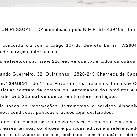
, UNIPESSOAL, LDA identificada pelo NIF PT516439405. Em to
 concordância com o artigo 10º do
Decreto-Lei n.º 7/200
 de serviços, informamos:
creative.com.pt
,
www.21creative.com.pt
e todos os outros
ando Guerreiro, 32, Quintinhas 2820-249 Charneca de Capa
 n.º 24/2014
de 14 de Fevereiro, os presentes Termos & Co
qualquer contrato de compra ou encomenda dos produtos e 
 sítio web
21creative.com.p
t
em território português.
o todas as informações, ferramentas e serviços disponíve
os, condições, políticas e avisos aqui declarados.
lgo de nós, engaja-se em nosso serviço e concorda em com 
o esses termos, condições e políticas adicionais referenciad
s os utilizadores do site, incluindo, sem limitação e utili