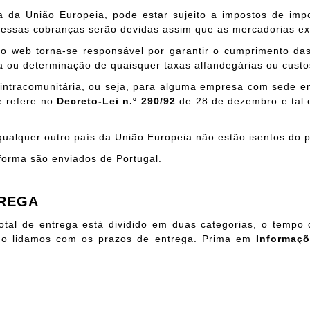
a União Europeia, pode estar sujeito a impostos de import
 essas cobranças serão devidas assim que as mercadorias ex
tio web torna-se responsável por garantir o cumprimento das
ou determinação de quaisquer taxas alfandegárias ou custo
ntracomunitária, ou seja, para alguma empresa com sede em
e refere no
Decreto-Lei n.º 290/92
de 28 de dezembro e tal
ualquer outro país da União Europeia não estão isentos do 
forma são enviados de Portugal.
TREGA
tal de entrega está dividido em duas categorias, o tempo
omo lidamos com os prazos de entrega. Prima em
Informaçõ