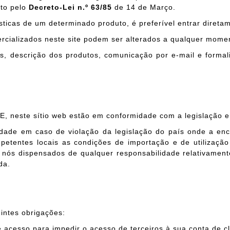
sto pelo
Decreto-Lei n.º 63/85
de 14 de Março.
sticas de um determinado produto, é preferível entrar direta
ercializados neste site podem ser alterados a qualquer mom
s, descrição dos produtos, comunicação por e-mail e formal
, neste sítio web estão em conformidade com a legislação e
dade em caso de violação da legislação do país onde a en
competentes locais as condições de importação e de utiliza
o nós dispensados de qualquer responsabilidade relativament
da.
intes obrigações:
 acesso para impedir o acesso de terceiros à sua conta de cl