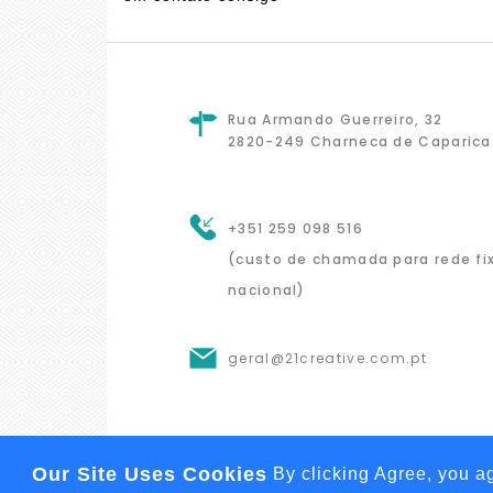
Rua Armando Guerreiro, 32
2820-249 Charneca de Caparica
+351 259 098 516
(custo de chamada para rede fi
nacional)
geral@21creative.com.pt
Our Site Uses Cookies
By clicking Agree, you a
2021-2026 © 21CREATIVE, UNIPESSOAL, LD