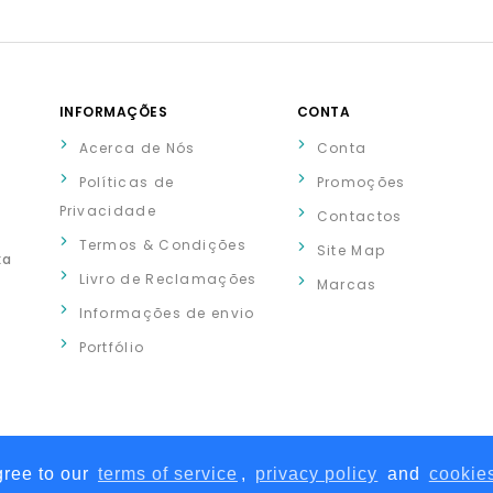
INFORMAÇÕES
CONTA
Acerca de Nós
Conta
Políticas de
Promoções
Privacidade
Contactos
Termos & Condições
Site Map
xa
Livro de Reclamações
Marcas
Informações de envio
Portfólio
gree to our
terms of service
,
privacy policy
and
cookies
A TODOS OS DIREITOS RESERVADOS