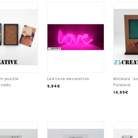
m puzzle
Led Love decorativo
Moldura 'Ju
izado
Polaroid
9,84€
14,99€