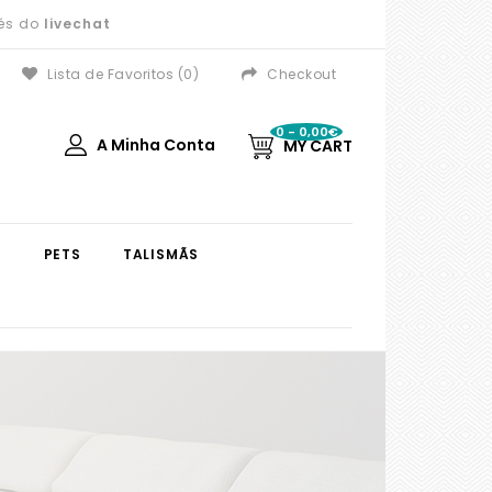
vés do
livechat
Lista de Favoritos (0)
Checkout
0 - 0,00€
A Minha Conta
MY CART
S
PETS
TALISMÃS