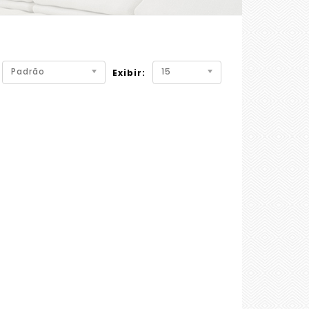
Padrão
15
Exibir: