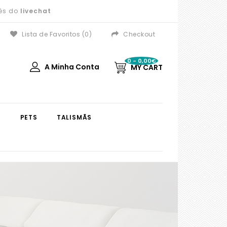
vés do
livechat
Lista de Favoritos (0)
Checkout
0 - 0,00€
A Minha Conta
MY CART
S
PETS
TALISMÃS