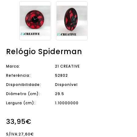
Relógio Spiderman
Marca:
21 CREATIVE
Referência:
52802
Disponibilidade:
Disponível
Diâmetro (cm):
29.5
Largura (cm):
1.10000000
33,95€
S/IVA:27,60€